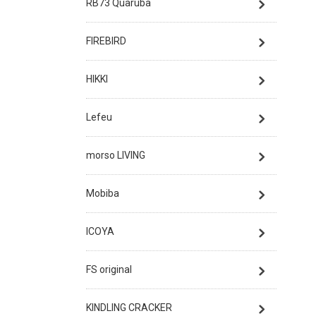
RB73 Quaruba
FIREBIRD
HIKKI
Lefeu
morso LIVING
Mobiba
ICOYA
FS original
KINDLING CRACKER