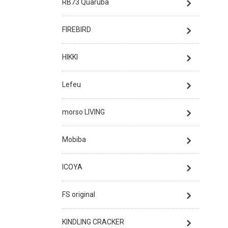
RB73 Quaruba
FIREBIRD
HIKKI
Lefeu
morso LIVING
Mobiba
ICOYA
FS original
KINDLING CRACKER