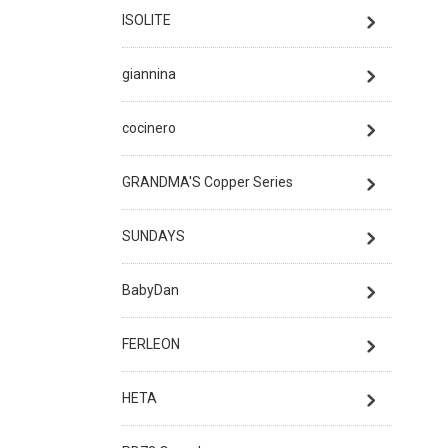
ISOLITE
giannina
cocinero
GRANDMA'S Copper Series
SUNDAYS
BabyDan
FERLEON
HETA