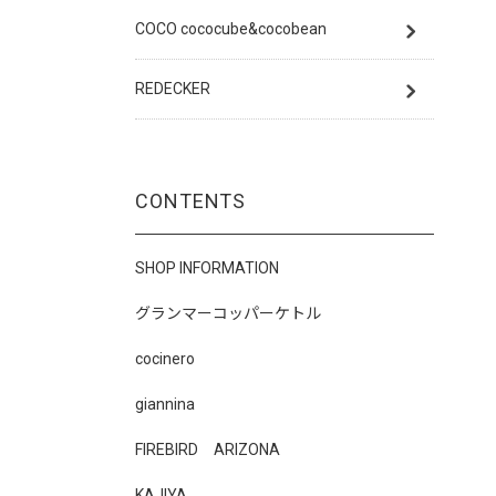
COCO cococube&cocobean
REDECKER
CONTENTS
SHOP INFORMATION
グランマーコッパーケトル
cocinero
giannina
FIREBIRD ARIZONA
KAJIYA