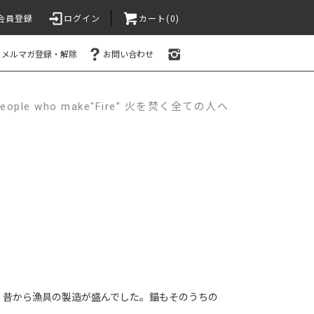
会員登録
ログイン
カート(0)
メルマガ登録・解除
お問い合わせ
e people who make"Fire" 火を焚く全ての人へ
があり、昔から漁具の製造が盛んでした。錨もそのうちの