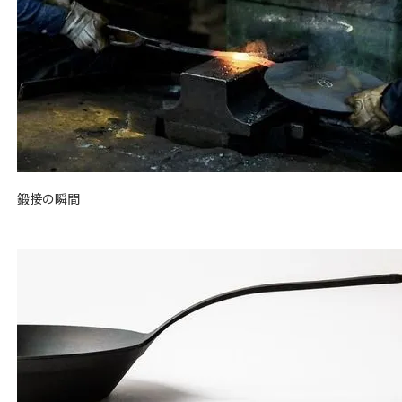
鍛接の瞬間