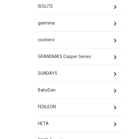
ISOLITE
giannina
cocinero
GRANDMA'S Copper Series
SUNDAYS
BabyDan
FERLEON
HETA