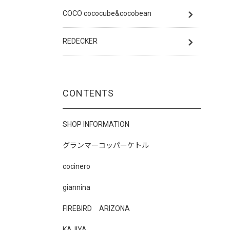
COCO cococube&cocobean
REDECKER
CONTENTS
SHOP INFORMATION
グランマーコッパーケトル
cocinero
giannina
FIREBIRD ARIZONA
KAJIYA