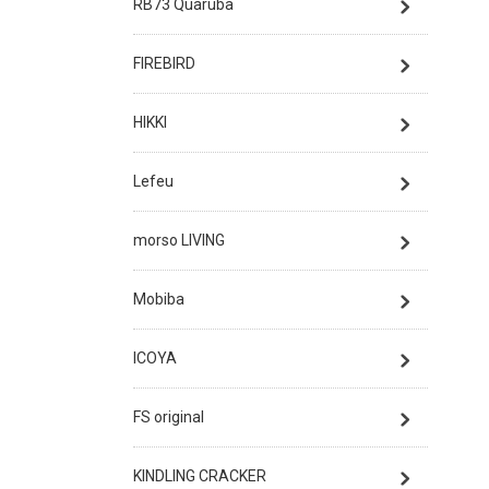
RB73 Quaruba
FIREBIRD
HIKKI
Lefeu
morso LIVING
Mobiba
ICOYA
FS original
KINDLING CRACKER