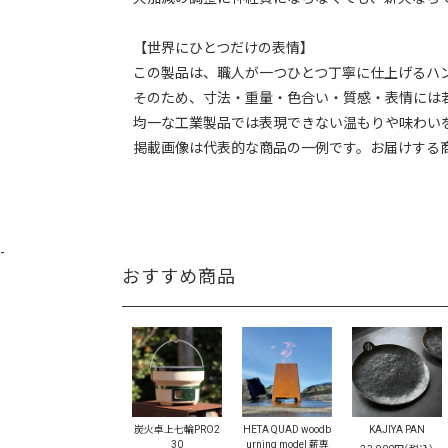
【世界にひとつだけの表情】
この製品は、職人が一つひとつ丁寧に仕上げるハ
そのため、寸法・重量・色合い・質感・表情には
均一な工業製品では表現できない温もりや味わい
掲載画像は代表的な商品の一例です。お届けする
-
おすすめ商品
HETA QUAD woodb
炭火卓上七輪PRO2
KAJIYA PAN
urning model 薪専
30