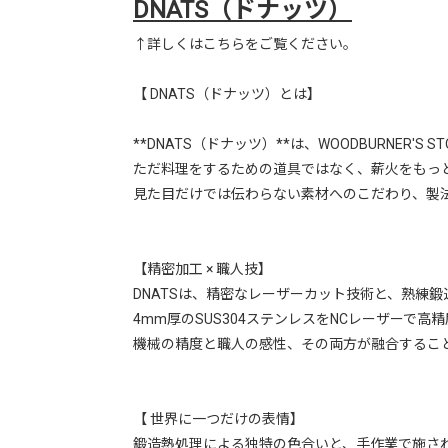
DNATS（ドナッツ）
↑詳しくはこちらをご覧ください。
【 DNATS（ドナッツ）とは】
**DNATS（ドナッツ）**は、WOODBURNER'
ただ料理をするための道具ではなく、薪火をもっ
見た目だけでは伝わらない素材へのこだわり、製
【精密加工 × 職人技】
DNATSは、精密なレーザーカット技術と、熟練
4mm厚のSUS304ステンレスをNCレーザー
機械の精度と職人の感性、その両方が融合するこ
【 世界に一つだけの表情】
鍛造熱処理による独特の色合いと、手作業で施さ