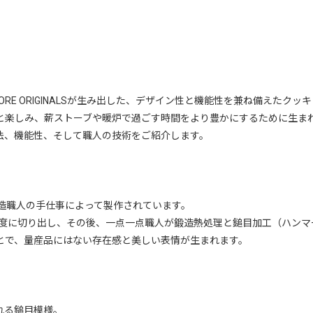
S STORE ORIGINALSが生み出した、デザイン性と機能性を兼ね備えたク
と楽しみ、薪ストーブや暖炉で過ごす時間をより豊かにするために生ま
法、機能性、そして職人の技術をご紹介します。
鍛造職人の手仕事によって製作されています。
で高精度に切り出し、その後、一点一点職人が鍛造熱処理と鎚目加工（ハン
とで、量産品にはない存在感と美しい表情が生まれます。
れる鎚目模様。