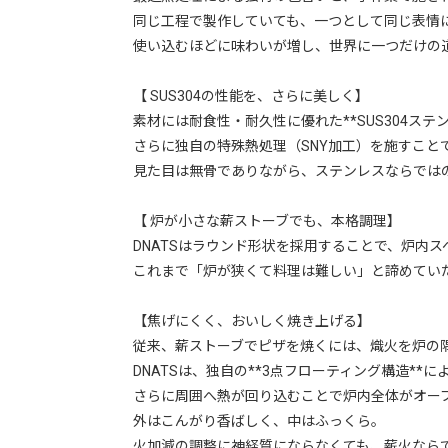
同じ工程で製作していても、一つとして同じ表情
使い込むほどに味わいが増し、世界に一つだけの
【 SUS304の性能を、さらに美しく】
素材には耐食性・耐久性に優れた**SUS304ステ
さらに独自の特殊熱処理（SNY加工）を施すこと
見た目は無骨でありながら、ステンレスならでは
【 炉が小さな薪ストーブでも、本格調理】
DNATSはラウンド形状を採用することで、炉内
これまで「炉が狭くて料理は難しい」と諦めてい
【焦げにくく、おいしく焼き上げる】
従来、薪ストーブでピザを焼くには、熾火を炉の
DNATSは、独自の**3点フローティング構造*
さらに周囲へ熱が回り込むことで炉内全体がオー
外はこんがり香ばしく、中はふっくら。
火加減の調整に神経質にならなくても、薪火なら