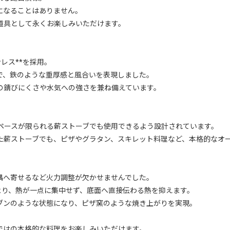
になることはありません。
道具として永くお楽しみいただけます。
ンレス**を採用。
で、鉄のような重厚感と風合いを表現しました。
の錆びにくさや水気への強さを兼ね備えています。
スペースが限られる薪ストーブでも使用できるよう設計されています。
た薪ストーブでも、ピザやグラタン、スキレット料理など、本格的なオ
隅へ寄せるなど火力調整が欠かせませんでした。
*により、熱が一点に集中せず、底面へ直接伝わる熱を抑えます。
ブンのような状態になり、ピザ窯のような焼き上がりを実現。
ではの本格的な料理をお楽しみいただけます。