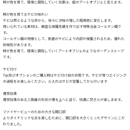
時が色を育て、環境と調和していく光景は、庭のアートオブジェと言えます。
時が色を育てるサビの味わい
サビは燃えるような赤から、徐々に渋味の増した暗褐色に変化します。
用いられている素材は、緻密な保護性錆を作り出す特殊合金コールテン鋼で
す。
コールテン鋼の特徴として、表面のサビにより内部が保護されるため、優れた
耐候性があります。
時が色を育て、環境と調和していくアートオブジェのようなガーデンストーブ
です。
サビ付け
Tipi及びオプションのご購入時はサビ付け前の状態です。サビが育つエイジング
の過程をお楽しみください。火入れはサビが定着してから行います
煙突効果
煙突効果のある三角錐の形状が煙を上へと送り、快適に焚き火が楽しまめす。
ファイヤービューのための大きな開口部
よりダイナミックな炎を楽しむために、開口部を大きくとったデザインにこだ
わりました。