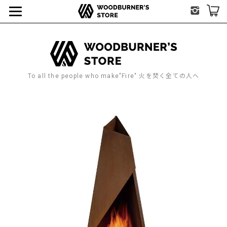
To all the people who make"Fire" 火を焚く全ての人へ