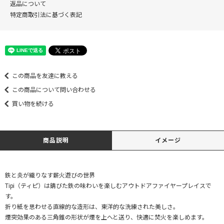
返品について
特定商取引法に基づく表記
この商品を友達に教える
この商品について問い合わせる
買い物を続ける
商品説明
イメージ
鉄と炎が織りなす薪火遊びの世界
Tipi（ティピ）は錆びた鉄の味わいを楽しむアウトドアファイヤープレイスで
す。
折り紙を思わせる直線的な造形は、東洋的な洗練された美しさ。
煙突効果のある三角錐の形状が煙を上へと送り、快適に焚火を楽しめます。