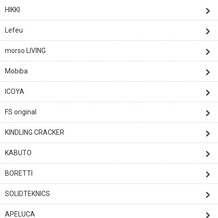
HIKKI
Lefeu
morso LIVING
Mobiba
ICOYA
FS original
KINDLING CRACKER
KABUTO
BORETTI
SOLIDTEKNICS
APELUCA