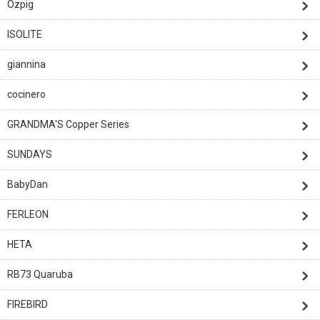
Ozpig
ISOLITE
giannina
cocinero
GRANDMA'S Copper Series
SUNDAYS
BabyDan
FERLEON
HETA
RB73 Quaruba
FIREBIRD