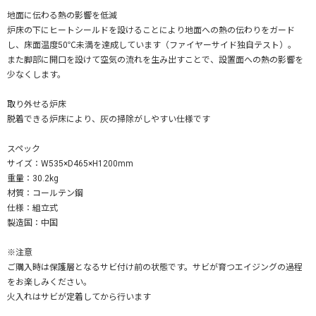
地面に伝わる熱の影響を低減
炉床の下にヒートシールドを設けることにより地面への熱の伝わりをガード
し、床面温度50℃未満を達成しています（ファイヤーサイド独自テスト）。
また脚部に開口を設けて空気の流れを生み出すことで、設置面への熱の影響を
少なくします。
取り外せる炉床
脱着できる炉床により、灰の掃除がしやすい仕様です
スペック
サイズ：W535×D465×H1200mm
重量：30.2kg
材質：コールテン鋼
仕様：組立式
製造国：中国
※注意
ご購入時は保護層となるサビ付け前の状態です。サビが育つエイジングの過程
をお楽しみください。
火入れはサビが定着してから行います