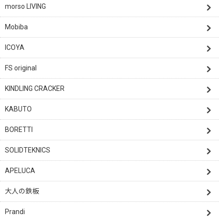
morso LIVING
Mobiba
ICOYA
FS original
KINDLING CRACKER
KABUTO
BORETTI
SOLIDTEKNICS
APELUCA
大人の鉄板
Prandi