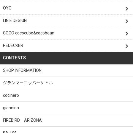
OYO
LINIE DESIGN
COCO cococube&cocobean
REDECKER
CONTENTS
SHOP INFORMATION
グランマーコッパーケトル
cocinero
giannina
FIREBIRD ARIZONA
KAJIYA