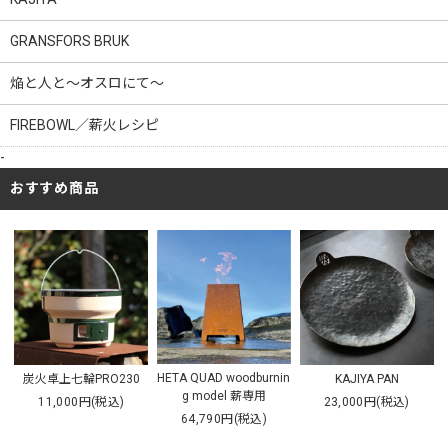
GRANSFORS BRUK
焔と人と～オスロにて～
FIREBOWL／薪火レシピ
-
おすすめ商品
HETA QUAD woodburnin
炭火卓上七輪PRO230
KAJIYA PAN
g model 薪専用
11,000円(税込)
23,000円(税込)
64,790円(税込)