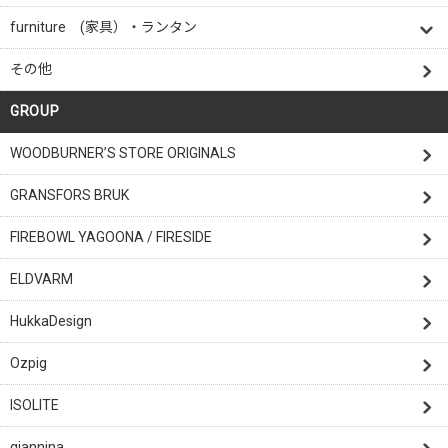
furniture (家具）・ランタン
その他
GROUP
WOODBURNER’S STORE ORIGINALS
GRANSFORS BRUK
FIREBOWL YAGOONA / FIRESIDE
ELDVARM
HukkaDesign
Ozpig
ISOLITE
giannina