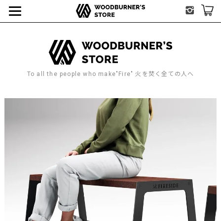
To all the people who make"Fire" 火を焚く全ての人へ