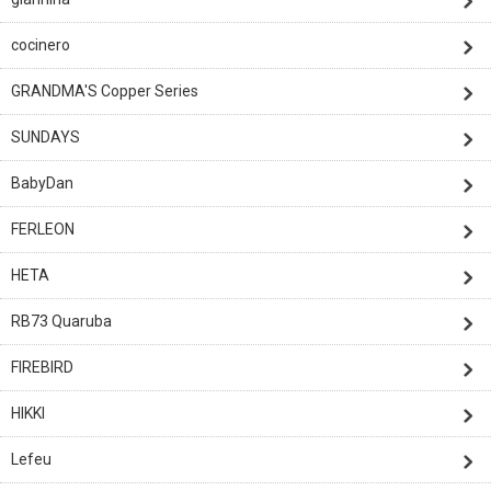
cocinero
GRANDMA'S Copper Series
SUNDAYS
BabyDan
FERLEON
HETA
RB73 Quaruba
FIREBIRD
HIKKI
Lefeu